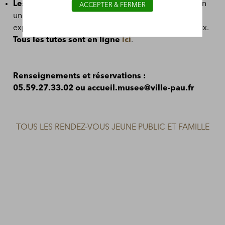
Les tutos-créatifs du musée
: découvrir à la maison
ACCEPTER & FERMER
une œuvre, un artiste et réaliser un atelier créatif en
expérimentant certains gestes, techniques, matériaux.
Tous les tutos sont en ligne
ici
.
Renseignements et réservations :
05.59.27.33.02 ou accueil.musee@ville-pau.fr
TOUS LES RENDEZ-VOUS JEUNE PUBLIC ET FAMILLE