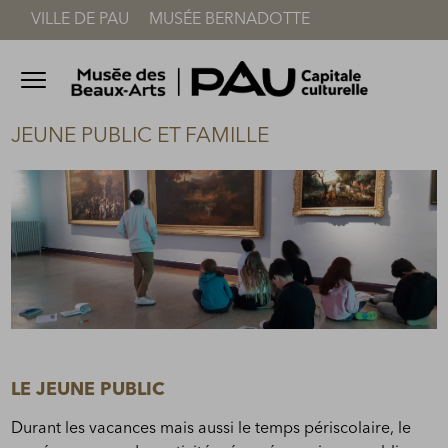
VILLE DE PAU
MUSÉE BERNADOTTE
Accèder directement au contenu
Accèder directement au contenu
Ouvrir le menu
JEUNE PUBLIC ET FAMILLE
LE JEUNE PUBLIC
Durant les vacances mais aussi le temps périscolaire, le