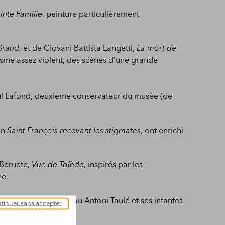
inte Famille
, peinture particulièrement
Grand
, et de Giovani Battista Langetti,
La mort de
lisme assez violent, des scènes d’une grande
aul Lafond, deuxième conservateur du musée (de
un
Saint François recevant les stigmates
, ont enrichi
 Beruete,
Vue de Tolède
, inspirés par les
ne.
François du Greco, ou Antoni Taulé et ses infantes
tinuer sans accepter