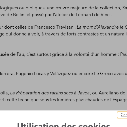
ologiques ou bibliques, une œuvre majeure de la collection,
Sa
 de Bellini et passé par l’atelier de Léonard de Vinci.
ur dont celles de Francesco Trevisani,
La mort d’Alexandre le 
e qui donne à voir, à travers de forts contrastes et un natura
sée de Pau, c’est surtout grâce à la volonté d’un homme : P
 Herrera, Eugenio Lucas y Velázquez ou encore Le Greco avec 
olla,
La Préparation des raisins secs à Javea
, ou Aureliano de
rti cette technique sous les lumières plus chaudes de l’Espag
ntemporains comme Equipo Crónica, avec un pastiche de saint 
Con
s consacré à la Nouvelle Figuration des années 70 et 80.
Utilisation des cookies