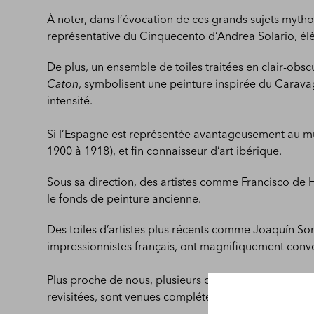
À noter, dans l’évocation de ces grands sujets myth
représentative du Cinquecento d’Andrea Solario, élève
De plus, un ensemble de toiles traitées en clair-obsc
Caton
, symbolisent une peinture inspirée du Caravag
intensité.
Si l’Espagne est représentée avantageusement au mu
1900 à 1918), et fin connaisseur d’art ibérique.
Sous sa direction, des artistes comme Francisco de
le fonds de peinture ancienne.
Des toiles d’artistes plus récents comme Joaquín Sor
impressionnistes français, ont magnifiquement conve
Plus proche de nous, plusieurs œuvres d’artistes co
revisitées, sont venues compléter un important fond