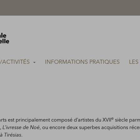
S/ACTIVITÉS
INFORMATIONS PRATIQUES
LES
PEINTURE ITALIENNE ET ESPAGNOL
e
rts est principalement composé d’artistes du XVII
siècle parm
i,
L’ivresse de Noé
, ou encore deux superbes acquisitions réce
à Tirésias
.