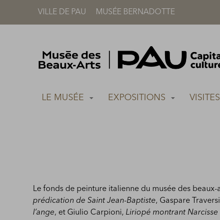
VILLE DE PAU
MUSÉE BERNADOTTE
Accèder directement au contenu
Accèder directement au contenu
LE MUSÉE
EXPOSITIONS
VISITE
Le fonds de peinture italienne du musée des beaux-a
prédication de Saint Jean-Baptiste
, Gaspare Travers
l’ange
, et Giulio Carpioni,
Liriopé montrant Narcisse 