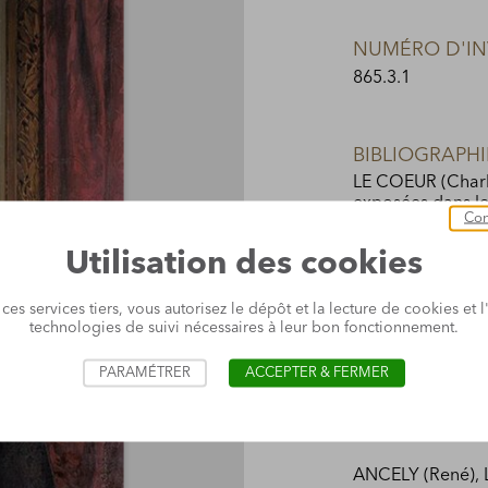
NUMÉRO D'IN
865.3.1
BIBLIOGRAPHI
LE COEUR (Charle
exposées dans le
Con
des arts, 1866.
- 
Utilisation des cookies
LE COEUR (Charle
Pau, considératio
sur le musée de 
 ces services tiers, vous autorisez le dépôt et la lecture de cookies et l'
technologies de suivi nécessaires à leur bon fonctionnement.
ville de Pau, 187
LE COEUR (Charle
PARAMÉTRER
ACCEPTER & FERMER
par Ch. Le Coeur
Pau, musée de la 
24
ANCELY (René), 