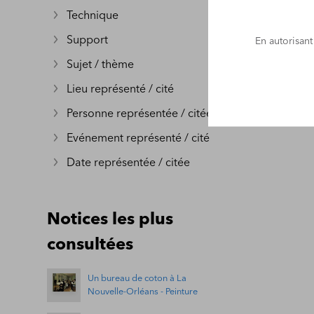
Technique
Afficher plus
Support
En autorisant
Afficher plus
Sujet / thème
Afficher plus
Lieu représenté / cité
Afficher plus
Personne représentée / citée
Afficher plus
Evénement représenté / cité
Afficher plus
Date représentée / citée
Afficher plus
Notices les plus
consultées
Un bureau de coton à La
Nouvelle-Orléans - Peinture