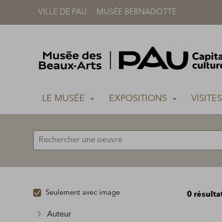
VILLE DE PAU
MUSÉE BERNADOTTE
Accèder directement au contenu
Accèder directement au contenu
LE MUSÉE
EXPOSITIONS
VISITE
Seulement avec image
0 résulta
Auteur
Afficher plus